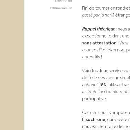
Laisser un
Fini de tourner en rond e
commentaire
passé par là no
n ? étrang
R
appel théorique
:
nous a
exceptionnelle dans une 
sans attestation !
Waw g
espaces !? et bien non, p
aux outils !
Voici les deux services 
delà de dessiner un simple
national
(
IGN
) utilisant 
Institute for Geoinformat
participative.
Ces deux outils proposen
l’isochrone
, qui s’avère
nouveau territoire de mob