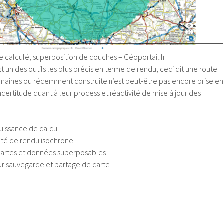
ne calculé, superposition de couches – Géoportail.fr
t un des outils les plus précis en terme de rendu, ceci dit une route
maines ou récemment construite n’est peut-être pas encore prise en
ertitude quant à leur process et réactivité de mise à jour des
uissance de calcul
lité de rendu isochrone
 cartes et données superposables
r sauvegarde et partage de carte