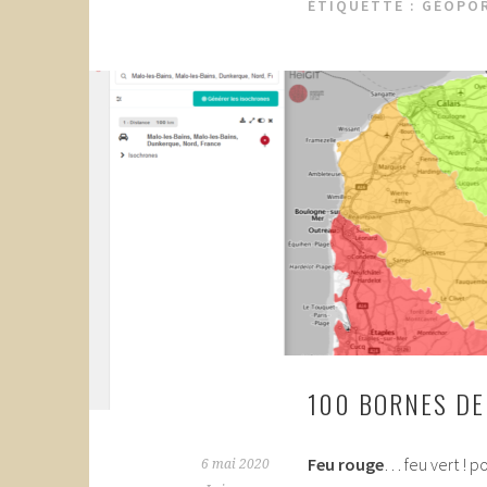
ÉTIQUETTE :
GÉOPOR
100 BORNES DE
Feu rouge
… feu vert ! p
6 mai 2020