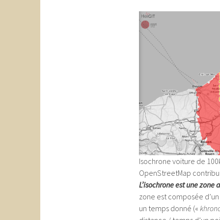
Isochrone voiture de 100
OpenStreetMap contribu
L’isochrone est une zone
zone est composée d’un 
un temps donné («
khrono
distance / temps d’un po