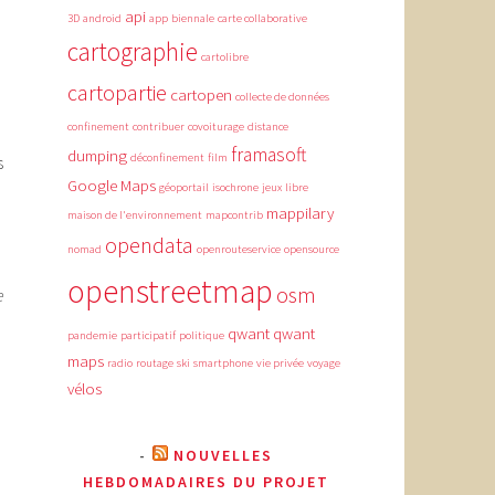
api
3D
android
app
biennale
carte collaborative
cartographie
cartolibre
cartopartie
cartopen
collecte de données
confinement
contribuer
covoiturage
distance
framasoft
dumping
déconfinement
film
s
Google Maps
e
géoportail
isochrone
jeux
libre
mappilary
maison de l'environnement
mapcontrib
opendata
nomad
openrouteservice
opensource
openstreetmap
osm
e
qwant
qwant
pandemie
participatif
politique
maps
radio
routage
ski
smartphone
vie privée
voyage
vélos
NOUVELLES
HEBDOMADAIRES DU PROJET