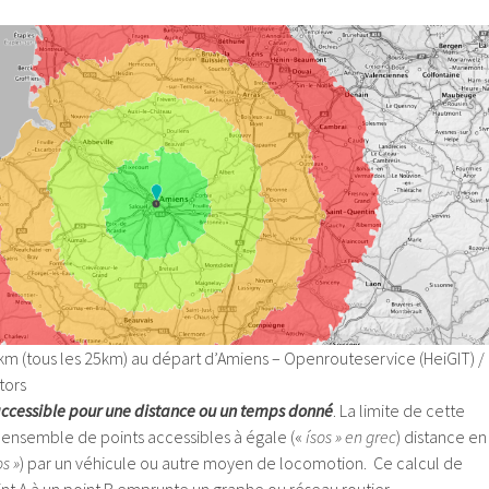
km (tous les 25km) au départ d’Amiens – Openrouteservice (HeiGIT) /
tors
 accessible pour une distance ou un temps donné
. La limite de cette
ensemble de points accessibles à égale («
ísos » en grec
) distance en
s »
) par un véhicule ou autre moyen de locomotion. Ce calcul de
int A à un point B emprunte un graphe ou réseau routier