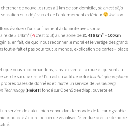
t chercher de nouvelles rues à 1 km de son domicile,
ah on est déjà
e sensation du « déjà vu » et de l’enfermement extérieur
#wilson
llons évoluer d’un confinement à domicile avec sortie
aire de 3.14km² (
Pi
c’est tout) à une zone de
31 416 km² – 100km
énial en fait, de quoi nous redonner le moral et le vertige des grand
as tout-à-fait et pas pour tout le monde, explication de cartes – plac
web que nous recommandons, sans réinventer la roue et qui vont au-
 cercle sur une carte ! l’un est un outil de notre
Institut géographiqu
ses propres bases de données et l’autre un service de
Heidelberg
ion Technology
(
HeiGIT
) fondé sur OpenStreetMap, ouverte et
t un service de calcul bien connu dans le monde de la cartographie :
 mieux adapté à notre besoin de visualiser l’étendue précise de notre
ilité.