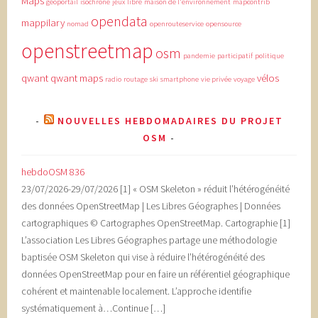
Maps
géoportail
isochrone
jeux
libre
maison de l'environnement
mapcontrib
opendata
mappilary
nomad
openrouteservice
opensource
openstreetmap
osm
pandemie
participatif
politique
qwant
qwant maps
vélos
radio
routage
ski
smartphone
vie privée
voyage
NOUVELLES HEBDOMADAIRES DU PROJET
OSM
hebdoOSM 836
23/07/2026-29/07/2026 [1] « OSM Skeleton » réduit l’hétérogénéité
des données OpenStreetMap | Les Libres Géographes | Données
cartographiques © Cartographes OpenStreetMap. Cartographie [1]
L’association Les Libres Géographes partage une méthodologie
baptisée OSM Skeleton qui vise à réduire l’hétérogénéité des
données OpenStreetMap pour en faire un référentiel géographique
cohérent et maintenable localement. L’approche identifie
systématiquement à…Continue […]