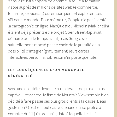
Maps, a reussi a apparaître comme la seule alternative
viable auprés de millions de sites web (e-commerce,
tourisme, services…) qui embarquent et exploitent ses
API dans le monde. Pour mémoire, Google n’a pas inventé
la cartographie en ligne, MapQuest ou Michelin (ViaMichelin)
étaient déjà présents et le projet OpenStreetMap avait
démarré peu de temps avant, mais Google s’est
naturellement imposé par ce choix de la gratuité et la
possibilité d’intégrer (gratuitement) leurs cartes
interactives personnalisables sur n’importe quel site.
LES CONSÉQUENCES D’UN MONOPOLE
GÉNÉRALISÉ
Avec une clientèle devenue au fil des ans de plus en plus
captive…et accroc, la firme de Mountain View semble bien
décidé à faire passer ses plus gros clients à la caisse. Beau
geste non ? C’est en tout cas le scenario qui se profile à
compter du 11 juin prochain, date à laquelle les tarifs