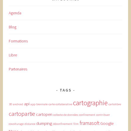
Agenda
Blog
Formations
Libre
Partenaires
TAGS
cartographie
api
3D
android
app
biennale
carte collaborative
cartolibre
cartopartie
cartopen
collecte de données
confinement
contribuer
framasoft
dumping
Google
covoiturage
distance
déconfinement
film