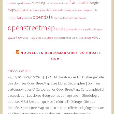
framasoft
dumping
Google
covoiturage
distance
déconfinement
film
Maps
géoportail
isochrone
jeux
libre
maison de l'environnement
mapcontrib
opendata
mappilary
nomad
openrouteservice
opensource
openstreetmap
osm
pandemie
participatif
politique
qwant
qwant maps
vélos
radio
routage
ski
smartphone
vie privée
voyage
NOUVELLES HEBDOMADAIRES DU PROJET
OSM
hebdoOSM 836
23/07/2026-29/07/2026 [1] « OSM Skeleton » réduit l’hétérogénéité
des données OpenStreetMap | Les Libres Géographes | Données
cartographiques © Cartographes OpenStreetMap. Cartographie [1]
L’association Les Libres Géographes partage une méthodologie
baptisée OSM Skeleton qui vise à réduire l’hétérogénéité des
données OpenStreetMap pour en faire un référentiel géographique
cohérent et maintenable localement. L’approche identifie