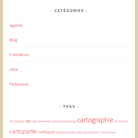
CATÉGORIES
Agenda
Blog
Formations
Libre
Partenaires
TAGS
cartographie
api
3D
android
app
biennale
carte collaborative
cartolibre
cartopartie
cartopen
collecte de données
confinement
contribuer