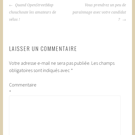
NAVIGATION
Quand OpenStreetMap
Vous prendrez un peu de
DES
chouchoute les amateurs de
parainnage avec votre candidat
ARTICLES
vélos !
?
LAISSER UN COMMENTAIRE
Votre adresse e-mail ne sera pas publiée.
Les champs
obligatoires sont indiqués avec
*
Commentaire
*