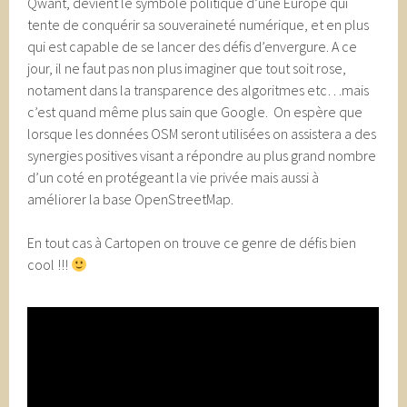
Qwant, devient le symbole politique d’une Europe qui
tente de conquérir sa souveraineté numérique, et en plus
qui est capable de se lancer des défis d’envergure. A ce
jour, il ne faut pas non plus imaginer que tout soit rose,
notament dans la transparence des algoritmes etc…mais
c’est quand même plus sain que Google. On espère que
lorsque les données OSM seront utilisées on assistera a des
synergies positives visant a répondre au plus grand nombre
d’un coté en protégeant la vie privée mais aussi à
améliorer la base OpenStreetMap.
En tout cas à Cartopen on trouve ce genre de défis bien
cool !!!