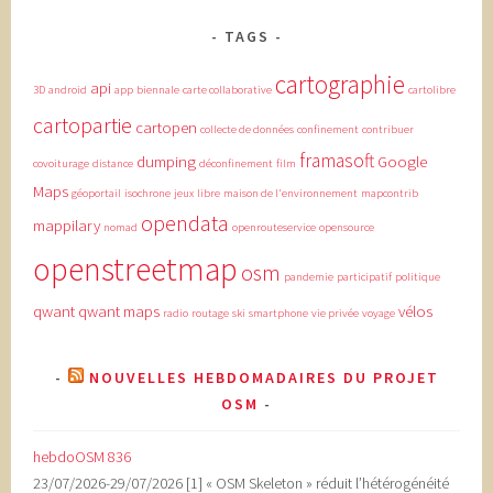
TAGS
cartographie
api
3D
android
app
biennale
carte collaborative
cartolibre
cartopartie
cartopen
collecte de données
confinement
contribuer
framasoft
dumping
Google
covoiturage
distance
déconfinement
film
Maps
géoportail
isochrone
jeux
libre
maison de l'environnement
mapcontrib
opendata
mappilary
nomad
openrouteservice
opensource
openstreetmap
osm
pandemie
participatif
politique
qwant
qwant maps
vélos
radio
routage
ski
smartphone
vie privée
voyage
NOUVELLES HEBDOMADAIRES DU PROJET
OSM
hebdoOSM 836
23/07/2026-29/07/2026 [1] « OSM Skeleton » réduit l’hétérogénéité