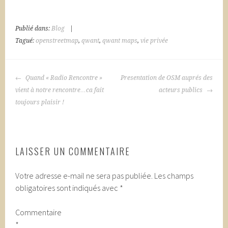
Publié dans:
Blog
|
Tagué:
openstreetmap
,
qwant
,
qwant maps
,
vie privée
NAVIGATION
Quand « Radio Rencontre »
Presentation de OSM auprés des
DES
vient à notre rencontre…ca fait
acteurs publics
ARTICLES
toujours plaisir !
LAISSER UN COMMENTAIRE
Votre adresse e-mail ne sera pas publiée.
Les champs
obligatoires sont indiqués avec
*
Commentaire
*